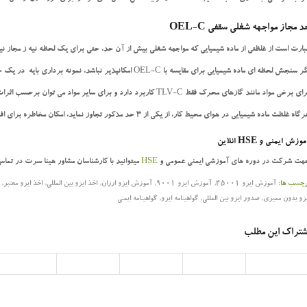
د مجاز مواجهه شغلی سقفی
OEL-C
بارت است از غلظتی از ماده شیمیایی که مواجهه شغلی بیش از آن حد، حتی برای یك لحظه نیه ز مجاز 
سنجش لحظه ای ماده شیمیایی برای مقایسه با OEL-C امكانپذیر نباشد، نمونه برداری بایه در یك حداقل زمان کافی انجام شود تا مواجهه معادل یا بیشتر از حد سقفی تشخیص داده شود.
 برخی مواد مانند گازهای محرک فقط TLV-C کاربرد دارد و برای سایر مواد می توان برحسب اثرات فیزیولوژیک آنها از یك یا دو حد مجاز استفاده نمود.
اه غلظت ماده شیمیایی در هوای محیط کار، از یكی از 3 حد مذکور تجاوز نماید، امكان مخاطره برای افراد حاضر در محیط کار وجود خواهد داشت.
موزش ایمنی و
HSE
انلاین
هت شرکت در دوره های آموزشی ایمنی عمومی و
HSE
میتوانید با کارشناسان مشاور هینا سرت در تماس
رچسب ها:
آموزش ایزو 45001
,
آموزش ایزو 9001
,
آموزش ایزو ارزان
,
اخذ ایزو بین المللی
,
اخذ ایزو معتبر
,
یزو بدون ممیزی
,
صدور ایزو بین المللی
,
گواهینامه ایزو
,
گواهینامه ایمنی
شتراک این مطلب