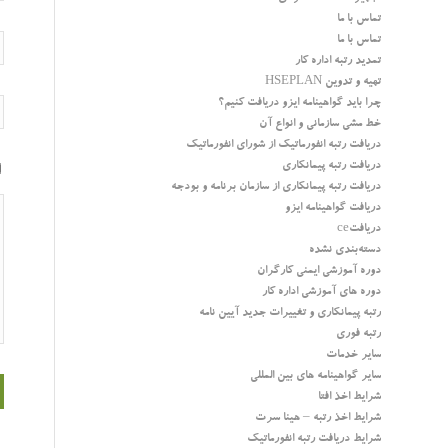
تماس با ما
تماس با ما
تمدید رتبه اداره کار
تهیه و تدوین HSEPLAN
چرا باید گواهینامه ایزو دریافت کنیم؟
خط مشی سازمانی و انواع آن
دریافت رتبه انفورماتیک از شورای انفورماتیک
دریافت رتبه پیمانکاری
دریافت رتبه پیمانکاری از سازمان برنامه و بودجه
دریافت گواهینامه ایزو
دریافتce
دسته‌بندی نشده
دوره آموزشی ایمنی کارگران
دوره های آموزشی اداره کار
رتبه پیمانکاری و تغییرات جدید آیین نامه
رتبه فوری
سایر خدمات
سایر گواهینامه های بین المللی
شرایط اخذ افتا
شرایط اخذ رتبه – هینا سرت
شرایط دریافت رتبه انفورماتیک