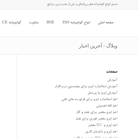
صدور انواع گواهینامه های بین‌المللی و ملی از معتبرترین مراجع
صفحه اصلی
انواع گواهینامه ISO
HSE
مشاوره
گواهینامه CE
وبلاگ - آخرین اخبار
صفحات
آموزش
آموزش استاندارد ایزو برای مهندسین نرم افزار
آموزش ایزو به پرسنل
اخذ استاندارد ایزو برای فراورده های نفتی
اخذ افتا تضمینی
اخذ ایزو معتبر برای نفت و گاز
اخذ ایزو معتبر فوری برای نفت
اخذ ایزو و IEC معتبر
اخذ ایزو و راندمان کاری