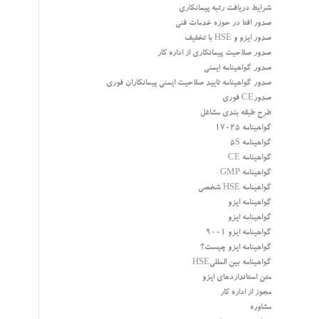
شرایط دریافت رتبه پیمانکاری
صدور افتا در حوزه خدمات فنی
صدور ایزو و HSE با تخفیف
صدور صلاحیت پیمانکاری از اداره کار
صدور گواهینامه ایمنی
صدور گواهینامه تایید صلاحیت ایمنی پیمانکاران فوری
صدورCE فوری
طرح طبقه بندی مشاغل
گواهینامه 17025
گواهینامه 5S
گواهینامه CE
گواهینامه GMP
گواهینامه HSE شخصی
گواهینامه ایزو
گواهینامه ایزو
گواهینامه ایزو 9001
گواهینامه ایزو چیست؟
گواهینامه بین المللیHSE
متن استانداردهای ایزو
مجوز از اداره کار
مشاوره