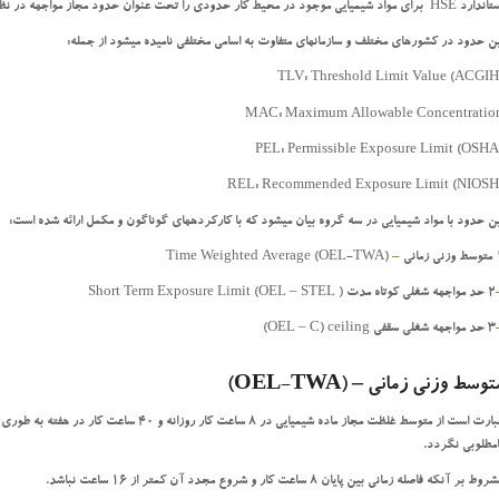
HS برای مواد شیمیایی موجود در محیط کار حدودی را تحت عنوان حدود مجاز مواجهه در نظر میگیرد.
ین حدود در کشورهای مختلف و سازمانهای متفاوت به اسامی مختلفی نامیده میشود از جمله:
TLV: Threshold Limit Value (ACGIH
MAC: Maximum Allowable Concentratio
PEL: Permissible Exposure Limit (OSHA
REL: Recommended Exposure Limit (NIOSH
ین حدود با مواد شیمیایی در سه گروه بیان میشود که با کارکردههای گوناگون و مكمل ارائه شده است:
 زمانی
–
(OEL-TWA) Time Weighted Average
2 حد مواجهه شغلی کوتاه مدت ( OEL – STEL) Short Term Exposure Limit
3 حد مواجهه شغلی سقفی OEL – C) ceiling)
توسط وزنی زمانی
–
(OEL-TWA)
عبارت است از متوسط غلظت مجاز ماده شیمیایی در 
امطلوبی نگردد.
وط بر آنكه فاصله زمانی بین پایان 8 ساعت کار و شروع مجدد آن کمتر از 16 ساعت نباشد.