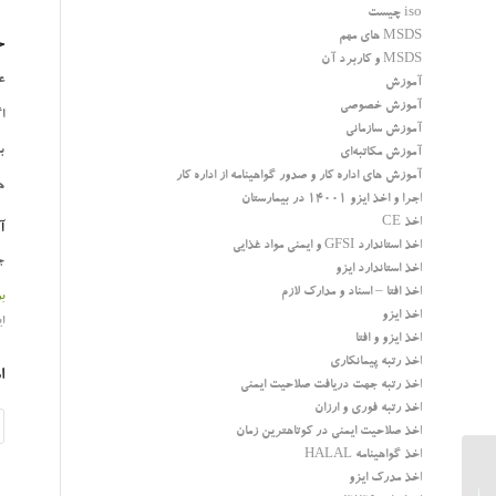
iso چیست
MSDS های مهم
ح
MSDS و کاربرد آن
ع
آموزش
آموزش خصوصی
اگر 
آموزش سازمانی
برای
آموزش مکاتبه‌ای
آموزش های اداره کار و صدور گواهینامه از اداره کار
هرگ
اجرا و اخذ ایزو 14001 در بیمارستان
اخذ CE
آ
اخذ استاندارد GFSI و ایمنی مواد غذایی
ج
اخذ استاندارد ایزو
اخذ افتا – اسناد و مدارک لازم
ب
اخذ ایزو
ا
اخذ ایزو و افتا
اخذ رتبه پیمانکاری
ا
اخذ رتبه جهت دریافت صلاحیت ایمنی
اخذ رتبه فوری و ارزان
اخذ صلاحیت ایمنی در کوتاهترین زمان
اخذ گواهینامه HALAL
اخذ مدرک ایزو
آموزش نکات ایمنی کار با برق و