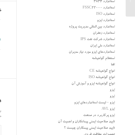
استاندارد 3834
مقاومت بدن
استاندارد FSSC22000
ش
استاندارد ISO
استاندارد ایزو
استاندارد بین المللی مدیریت پروژه
استاندارد زعفران
استاندارد شرکت نفت IPS
استاندارد ملی ایران
استانداردهای ایزو مورد نیاز مدیران
استعلام گواهینامه
افتا
انواع گواهینامه CE
انواع گواهینامه ISO
انواع گواهینامه ایزو و آموزش آن
ایزو
ایزو
د
ایزو – لیست استانداردهای ایزو
ایزو AVL
تم
ایزو پرکاربرد در صنعت
در
تایید صلاحیت ایمنی پیمانکاران و اهمیت آن
تایید صلاحیت ایمنی پیمکاران چیست ؟
تجهیزات حفاظت فردی