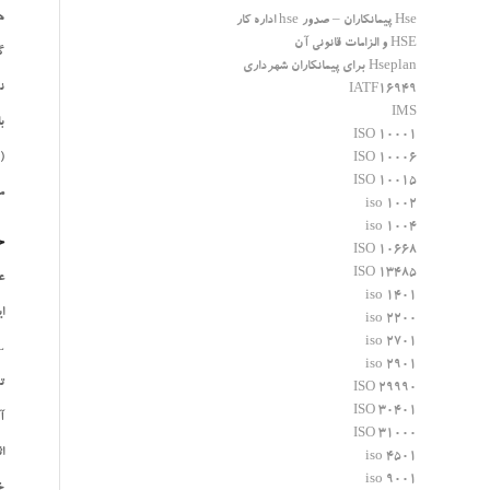
ه
Hse پیمانکاران – صدور hse اداره کار
HSE و الزامات قانونی آن
گم
Hseplan برای پیمانکاران شهرداری
نم
IATF16949
IMS
ب
ISO 10001
(
ISO 10006
ISO 10015
ممك
iso 1002
iso 1004
ح
ISO 10668
ISO 13485
عبا
iso 1401
ای
iso 2200
iso 2701
OEL-STEL غ
iso 2901
ت
ISO 29990
ISO 30401
آ
ISO 31000
ا
iso 4501
iso 9001
خ