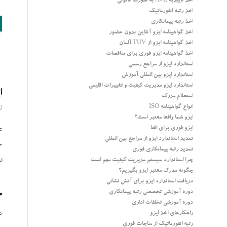
اخذ تاییدیه AVL به صورت قانونی
اخذ رتبه انفورماتیک
اخذ رتبه پیمانکاری
اخذ گواهینامه ایزو آنلاین بدون حضور
اخذ گواهینامه ایزو از TUV آلمان
اخذ گواهینامه ایزو فوری برای مناقصات
استاندارد ایزو از مراجع رسمی
استاندارد ایزو بین المللی آموزش
استاندارد ایزو مدیریت کیفیت و تغییرات اقلیمی
ا
استعلام مدرک
انواع گواهینامه ISO
ژان
ایزو شما واقعا معتبر است؟
ایزو فوری برای افتا
چ
تمدید استاندارد ایزو از مراجع بین المللی
ح
تمدید رتبه پیمانکاری فوری
چرا استاندارد سیستم مدیریت کیفیت مهم است
ا
چگونه مدرک معتبر ایزو بگیریم؟
دریافت استاندارد ایزو برای آتش نشانی
ح
دوره آموزشی تخصصی رتبه پیمانکاری
دوره آموزشی تخلفات اداری
راهکارهای اخذ ایزو
د
رتبه انفورماتیک از ساجات فوری