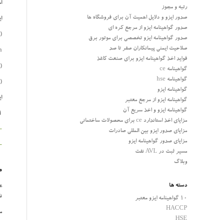
استاندارد E
رتبه و مجوز
صدور ایزو و دلایل اهمیت آن برای فروشگاه ها
ا
صدور گواهینامه ایزو از مرجع کره ای
)
صدور گواهینامه ایزو تخصصی برای موتور برق
صلاحیت ایمنی پیمانکاران صفر تا صد
n
فواید اخذ گواهینامه ایزو برای صنعت کاغذ
)
گواهینامه ce
گواهینامه hse
)
گواهینامه ایزو
ا
گواهینامه ایزو از مرجع معتبر
گواهینامه ایزو و اخذ سریع آن
1 متوسط وزنی
مزایای اخذ استاندارد ce برای محصولات ساختمانی
–
مزایای صدور ایزو بین المللی صادرات
مزایای صدور گواهینامه ایزو
–
مسیر ثبت در AVL نفت
وبلاگ
م
دسته ها
ن
10 گواهینامه ایزو معتبر
HACCP
مشر
HSE