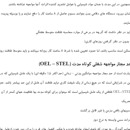
مچنین در این مدت با همان مواد شیمیایی یا عوامل تشدید کننده اثرات آنها مواجهه نداشته باشند.
ان میرود دستگاه های دفاعی بدن بتوانند سموم حاصل از 8 ساعت کار را دفع نمایند و یا بوسیله پدیده های بیولوژیكی خنثی
ایند.
اید در نظر داشت که گرچه در برخی از موارد محاسبه غلظت متوسط هفتگی
 بدون در نظر گرفتن روزهای کاری(
ن است مناسب باشد، اما حدود تعیین شده با شرط 8 ساعت کار روزانه میباشد و باید متوسط غلظت روزانه با حدود تعیین شده مورد مقایسه قرار گیرد.
د مجاز مواجهه شغلی کوتاه مدت
(OEL – STEL)
رت است از حد مجاز مواجهه میانگین وزنی – زمانی (حد اکثر 15 دقیقه ای) با یك عامل شیمیایی که در کوتاه مدت میتوان با آن مواجهه داشت، بدون آنكه عوارضی را ایجاد کند.
ن در شرایطی است که در هیچ زمانی از یك شیفت کاری نباید غلظت آن عامل از این حد بیشتر باشد، حتی اگر میانگین مواجهه 8 ساعته شاغلی
لظتی از یك عامل شیمیایی است که میتوان برای کوتاه مدت بها غلظهت ههای کمتر از آن مواجهه داشت، بدون آنكه عوارض زیر را ایجاد کند:
حریك
سیبهای بافتی مزمن یا غیر قابل برگشت
ثرات سمی وابسته به نرخ دوز
واب آلودگی، به حدی که باعث ایجاد حادثه شده و یا عكس العمل های فرد را برای دور شدن ازعامل حادث