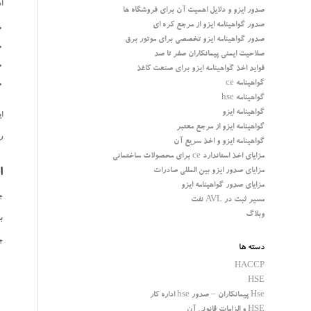
ا
صدور ایزو و دلایل اهمیت آن برای فروشگاه ها
صدور گواهینامه ایزو از مرجع کره ای
صدور گواهینامه ایزو تخصصی برای موتور برق
صلاحیت ایمنی پیمانکاران صفر تا صد
فواید اخذ گواهینامه ایزو برای صنعت کاغذ
گواهینامه ce
گواهینامه hse
گواهینامه ایزو
ا
گواهینامه ایزو از مرجع معتبر
ر
گواهینامه ایزو و اخذ سریع آن
مزایای اخذ استاندارد ce برای محصولات ساختمانی
مزایای صدور ایزو بین المللی صادرات
ا
مزایای صدور گواهینامه ایزو
ج
مسیر ثبت در AVL نفت
وبلاگ
ب
ج
دسته ها
HACCP
HSE
Hse پیمانکاران – صدور hse اداره کار
HSE و الزامات قانونی آن