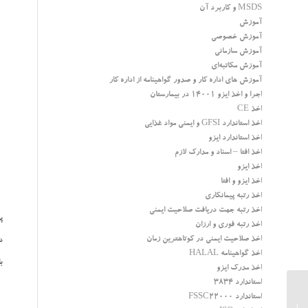
MSDS و کاربرد آن
آموزش
آموزش خصوصی
آموزش سازمانی
آموزش مکاتبه‌ای
آموزش های اداره کار و صدور گواهینامه از اداره کار
اجرا و اخذ ایزو 14001 در بیمارستان
اخذ CE
اخذ استاندارد GFSI و ایمنی مواد غذایی
اخذ استاندارد ایزو
اخذ افتا – اسناد و مدارک لازم
اخذ ایزو
اخذ ایزو و افتا
اخذ رتبه پیمانکاری
اخذ رتبه جهت دریافت صلاحیت ایمنی
پ
اخذ رتبه فوری و ارزان
اخذ صلاحیت ایمنی در کوتاهترین زمان
د
اخذ گواهینامه HALAL
ب
اخذ مدرک ایزو
استاندارد 3834
استاندارد FSSC22000
اخذ استاندارد ایزو برای