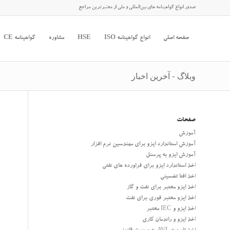
صدور انواع گواهینامه های بین‌المللی و ملی از معتبرترین مراجع
صفحه اصلی
انواع گواهینامه ISO
HSE
مشاوره
گواهینامه CE
وبلاگ - آخرین اخبار
صفحات
آموزش
آموزش استاندارد ایزو برای مهندسین نرم افزار
آموزش ایزو به پرسنل
اخذ استاندارد ایزو برای فراورده های نفتی
اخذ افتا تضمینی
اخذ ایزو معتبر برای نفت و گاز
اخذ ایزو معتبر فوری برای نفت
اخذ ایزو و IEC معتبر
اخذ ایزو و راندمان کاری