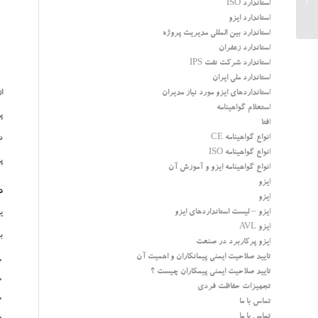
استاندارد ISO
جوشکاری- معتبر
استاندارد ایزو
استاندارد بین المللی مدیریت پروژه
استاندارد زعفران
استاندارد شرکت نفت IPS
استاندارد ملی ایران
استانداردهای ایزو مورد نیاز مدیران
ا
استعلام گواهینامه
پ
افتا
انواع گواهینامه CE
د
انواع گواهینامه ISO
پ
انواع گواهینامه ایزو و آموزش آن
ایزو
د
ایزو
ایزو – لیست استانداردهای ایزو
ی
ایزو AVL
ب
ایزو پرکاربرد در صنعت
تایید صلاحیت ایمنی پیمانکاران و اهمیت آن
تایید صلاحیت ایمنی پیمکاران چیست ؟
تجهیزات حفاظت فردی
تماس با ما
تماس با ما