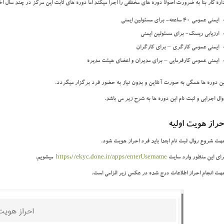
داره کار بنا به ضرورت اصولا دوره های مختلفی را اجرا میکند اما دوره های ثابت این مرکز در چند سال اخ
ایمنی عمومی 40 ساعته- برای مسئولین ایمنی
ارزیابی ریسک- برای مسئولین ایمنی
ایمنی عمومی کارگری – برای کارگران
ایمنی عمومی کارفرمایی – برای مدیران و اعضای هیئت مدیره
ین دوره ها همگی به صورت آنلاین و بدون نیاز به حضور فرد برگزار میگردد.
وال اجرایی و ثبت نام این دوره ها به شرح زیر می باشد.
حراز هویت اولیه
هت شروع روال ثبت نام ابتدا باید فرد احراز هویت شود.
رای این منظور وارد سایت
https://ekyc.done.ir/apps/enterUsername
میشویم.
هت انجام احراز اطلاعات درج شده در عکس زیر الزامی است.