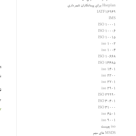
Hseplan برای پیمانکاران شهرداری
IATF16949
IMS
ISO 10001
ISO 10006
ISO 10015
iso 1002
iso 1004
ISO 10668
ISO 13485
پ
iso 1401
iso 2200
ب
iso 2701
iso 2901
ن
ISO 29990
ج
ISO 30401
ISO 31000
r
iso 4501
iso 9001
iso چیست
MSDS های مهم