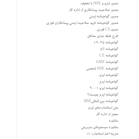
صدور ایزو و HSE با تخفیف
صدور صلاحیت پیمانکاری از اداره کار
صدور گواهینامه ایمنی
صدور گواهینامه تایید صلاحیت ایمنی پیمانکاران فوری
صدورCE فوری
طرح طبقه بندی مشاغل
گواهینامه 17025
گواهینامه 5S
گواهینامه CE
گواهینامه GMP
گواهینامه HSE شخصی
گواهینامه ایزو
گواهینامه ایزو
گواهینامه ایزو 9001
گواهینامه ایزو چیست؟
گواهینامه بین المللیHSE
متن استانداردهای ایزو
مجوز از اداره کار
مشاوره
مشاوره سیستم‌های مدیریتی
هزینه اخذ استاندارد ce