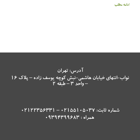
ادامه مطلب
آدرس: تهران
نواب-انتهای خیابان هاشمی-نبش کوچه یوسف زاده – پلاک 16
– واحد 3 – طبقه 2
شماره ثابت: 02155105037 – 02122356331
همراه : 09394399683