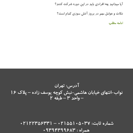
آیا میدانید چه افرادی باید در این دوره شرکت کنند؟
نکات و عوامل مهم در بروز آتش سوزی کدام است؟
ادامه مطلب
آدرس: تهران
نواب-انتهای خیابان هاشمی-نبش کوچه یوسف زاده – پلاک 16
– واحد 3 – طبقه 2
شماره ثابت: 02155105037 – 02122356331
همراه : 09394399683