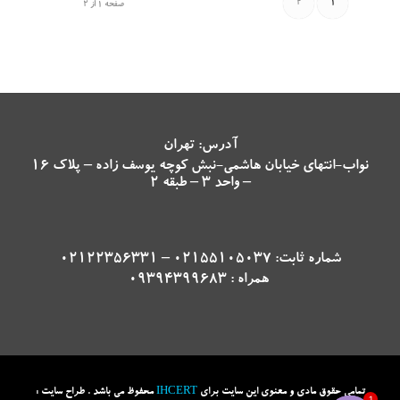
2
1
صفحه 1 از 2
آدرس: تهران
نواب-انتهای خیابان هاشمی-نبش کوچه یوسف زاده – پلاک 16
– واحد 3 – طبقه 2
شماره ثابت: 02155105037 – 02122356331
همراه : 09394399683
تمامی حقوق مادی و معنوی این سایت برای
IHCERT
محفوظ می باشد . طراح سایت :
1