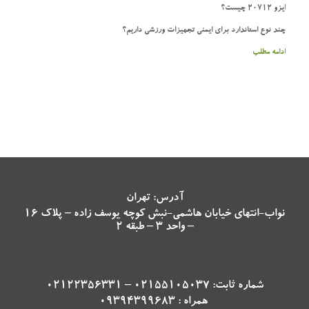
ایزو 20712 چیست؟
چند نوع استاندارد برای ایمنی تجهیزات ورزشی داریم؟
ادامه مطلب
آدرس: تهران
نواب-انتهای خیابان هاشمی-نبش کوچه یوسف زاده – پلاک 16
– واحد 3 – طبقه 2
شماره ثابت: 02155105037 – 02122356331
همراه : 09394399683