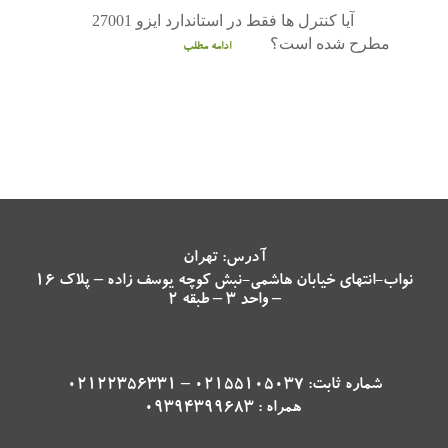
آیا کنترل ها فقط در استاندارد ایزو 27001
مطرح شده است؟
ادامه مطلب
آدرس: تهران
نواب-انتهای خیابان هاشمی-نبش کوچه یوسف زاده – پلاک 16
– واحد 3 – طبقه 2
شماره ثابت: 02155105037 – 02122356331
همراه : 09394399683