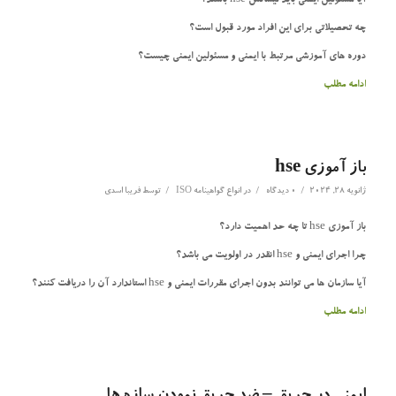
آیا مسئولین ایمنی باید لیسانس hse باشند؟
چه تحصیلاتی برای این افراد مورد قبول است؟
دوره های آموزشی مرتبط با ایمنی و مسئولین ایمنی چیست؟
ادامه مطلب
باز آموزی hse
/
/
/
ژانویه 28, 2024
0 دیدگاه
در
انواع گواهینامه ISO
توسط
فریبا اسدی
باز آموزی hse تا چه حد اهمیت دارد؟
چرا اجرای ایمنی و hse انقدر در اولویت می باشد؟
آیا سازمان ها می توانند بدون اجرای مقررات ایمنی و hse استاندارد آن را دریافت کنند؟
ادامه مطلب