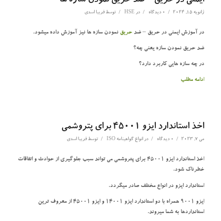
ایمنی در حریق – ضد حریق نمودن سازه ها
/
/
/
ژانویه 15, 2024
0 دیدگاه
در
HSE
توسط
فریبا اسدی
در آموزش ایمنی در حریق – ضد
حریق
نمودن سازه ها نیز آموزش داده میشود.
ضد حریق نمودن سازه یعنی چه؟
در چه سازه هایی کاربرد دارد؟
ادامه مطلب
اخذ استاندارد ایزو 45001 برای پتروشمی
/
/
/
می 7, 2023
0 دیدگاه
در
انواع گواهینامه ISO
توسط
فریبا اسدی
اخذ استاندارد ایزو 45001 برای پتروشمی می تواند سبب جلوگیری از حوادث و اتفاقات
خطرناک شود.
استاندارد ایزو در انواع مختلف صادر میگردد.
ایزو 9001 همراه با دو استاندارد ایزو 14001 و ایزو 45001 از معروف ترین
استانداردها به شما میروند.