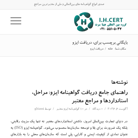
صدور انواع گواهینامه های بین‌المللی و ملی از معتبرترین مراجع
بایگانی برچسب برای: دریافت ایزو
مکان شما:
خانه
/
دریافت ایزو
نوشته‌ها
راهنمای جامع دریافت گواهینامه ایزو: مراحل،
استانداردها و مراجع معتبر
/
/
/
آگوست 6, 2026
0 دیدگاه
در
10 گواهینامه ایزو معتبر
توسط
ghiassi
در دنیای تجارت بین‌الملل امروز، داشتن استانداردهای معتبر نه تنها یک مزیت رقابتی،
بلکه یک ضرورت برای بقا و توسعه سازمان‌ها محسوب می‌شود. گواهینامه ایزو (ISO) به
عنوان نمادی از کیفیت، ایمنی و کارایی، پلی است که سازمان‌های محلی را به بازارهای