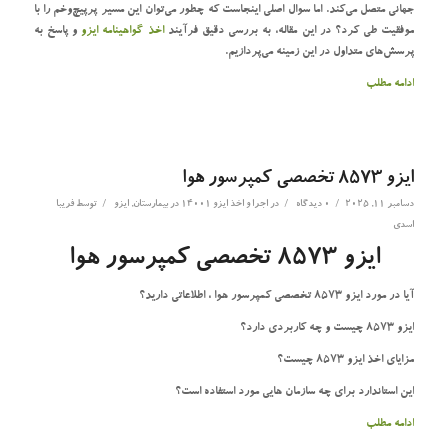
جهانی متصل می‌کند. اما سوال اصلی اینجاست که چطور می‌توان این مسیر پرپیچ‌وخم را با
موفقیت طی کرد؟ در این مقاله، به بررسی دقیق فرآیند
اخذ گواهینامه ایزو
و پاسخ به
پرسش‌های متداول در این زمینه می‌پردازیم.
ادامه مطلب
ایزو 8573 تخصصی کمپرسور هوا
/
/
/
دسامبر 11, 2025
0 دیدگاه
در
اجرا و اخذ ایزو 14001 در بیمارستان
,
ایزو
توسط
فریبا
اسدی
ایزو 8573 تخصصی کمپرسور هوا
آیا در مورد ایزو 8573 تخصصی کمپرسور هوا ، اطلاعاتی دارید؟
ایزو 8573 چیست و چه کاربردی دارد؟
مزایای اخذ ایزو 8573 چیست؟
این استاندارد برای چه سازمان هایی مورد استفاده است؟
ادامه مطلب