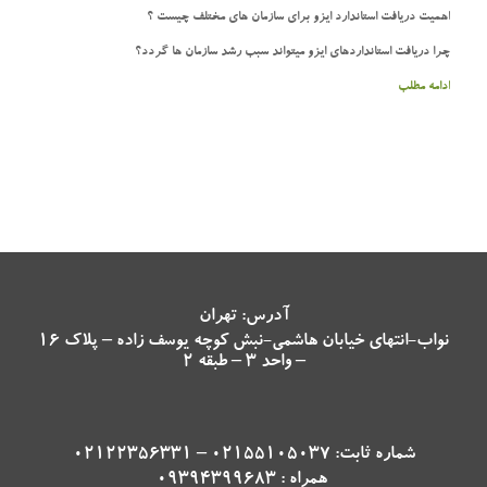
اهمیت دریافت استاندارد ایزو برای سازمان های مختلف چیست ؟
چرا دریافت استانداردهای ایزو میتواند سبب رشد سازمان ها گردد؟
ادامه مطلب
آدرس: تهران
نواب-انتهای خیابان هاشمی-نبش کوچه یوسف زاده – پلاک 16
– واحد 3 – طبقه 2
شماره ثابت: 02155105037 – 02122356331
همراه : 09394399683