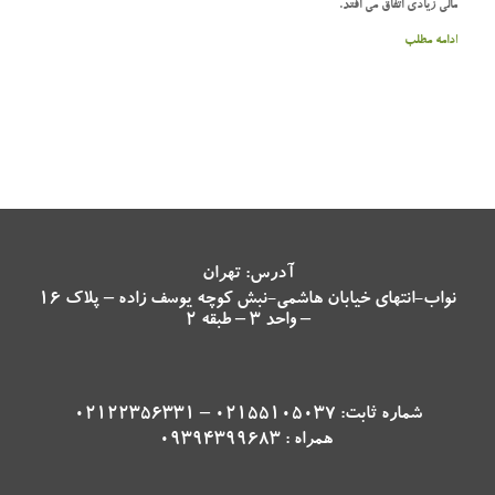
مالی زیادی اتفاق می افتد.
ادامه مطلب
آدرس: تهران
نواب-انتهای خیابان هاشمی-نبش کوچه یوسف زاده – پلاک 16
– واحد 3 – طبقه 2
شماره ثابت: 02155105037 – 02122356331
همراه : 09394399683