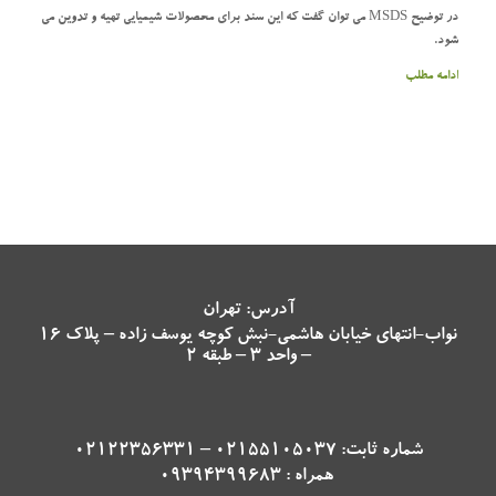
در توضیح MSDS می توان گفت که این سند برای محصولات شیمیایی تهیه و تدوین می
شود.
ادامه مطلب
آدرس: تهران
نواب-انتهای خیابان هاشمی-نبش کوچه یوسف زاده – پلاک 16
– واحد 3 – طبقه 2
شماره ثابت: 02155105037 – 02122356331
همراه : 09394399683