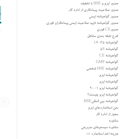
صدور ایزو و HSE با تخفیف
صدور صلاحیت پیمانکاری از اداره کار
صدور گواهینامه ایمنی
صدور گواهینامه تایید صلاحیت ایمنی پیمانکاران فوری
صدورCE فوری
طرح طبقه بندی مشاغل
گواهینامه 17025
گواهینامه 5S
گواهینامه CE
گواهینامه GMP
گواهینامه HSE شخصی
گواهینامه ایزو
گواهینامه ایزو
گواهینامه ایزو 9001
گواهینامه ایزو چیست؟
گواهینامه بین المللیHSE
‹
متن استانداردهای ایزو
مجوز از اداره کار
مشاوره
مشاوره سیستم‌های مدیریتی
هزینه اخذ استاندارد ce