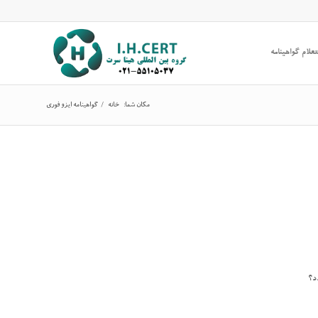
علام گواهینامه
مکان شما:
خانه
/
گواهینامه ایزو فوری
د؟