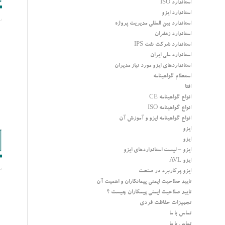
استاندارد ISO
استاندارد ایزو
استاندارد بین المللی مدیریت پروژه
استاندارد زعفران
استاندارد شرکت نفت IPS
استاندارد ملی ایران
استانداردهای ایزو مورد نیاز مدیران
استعلام گواهینامه
افتا
انواع گواهینامه CE
انواع گواهینامه ISO
انواع گواهینامه ایزو و آموزش آن
ایزو
ایزو
ایزو – لیست استانداردهای ایزو
ایزو AVL
ایزو پرکاربرد در صنعت
تایید صلاحیت ایمنی پیمانکاران و اهمیت آن
تایید صلاحیت ایمنی پیمکاران چیست ؟
تجهیزات حفاظت فردی
تماس با ما
تماس با ما