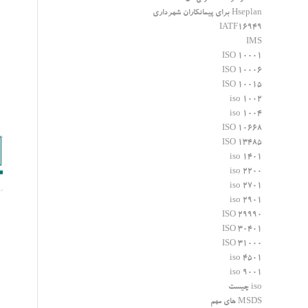
Hseplan برای پیمانکاران شهرداری
IATF16949
IMS
ISO 10001
ISO 10006
ISO 10015
iso 1002
iso 1004
ISO 10668
ISO 13485
iso 1401
iso 2200
iso 2701
iso 2901
ISO 29990
ISO 30401
ISO 31000
iso 4501
iso 9001
iso چیست
MSDS های مهم