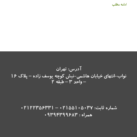
ادامه مطلب
آدرس: تهران
نواب-انتهای خیابان هاشمی-نبش کوچه یوسف زاده – پلاک 16
– واحد 3 – طبقه 2
شماره ثابت: 02155105037 – 02122356331
همراه : 09394399683