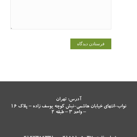
می‌نویسم.
آدرس: تهران
نواب-انتهای خیابان هاشمی-نبش کوچه یوسف زاده – پلاک 16
– واحد 3 – طبقه 2