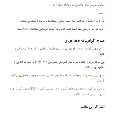
سناریو نویسی برای واکنش در شرایط اضطراری
و….
موارد بیان شده از سرفصل های مهم ایمنی و بهداشت و محیط زیست می باشند.
آنچه در حوزه ایمنی مهم است نحوه انجام فرآیندها براساس استاندارد hse است.
صدور گواهینامه hse فوری
برای صدور گواهینامه hse فوری می توانید از طریق مشاورن مرکز هینا سرت اقدام
کنید.
این مرکز برگزار کننده دوره های آموزش خصوصی HSE-MS به صورت آنلاین یا
مکاتبه ای می باشد.
همچنین در صورت درخواست شرکت ها دوره ها می توانند به صورت حضوری برگزار
گردند.
برچسب ها:
آموزش hse برای افراد
,
آموزش hse خصوصی
,
آموزش HSE فوری
,
آموزش ایزو
فوری
,
آموزش خصوصی HSE-MS
اشتراک این مطلب