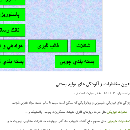
عیین مخاطرات و آلودگی های تولید بستنی
استاندارد HACCP خطر عبارت است از :
يژگي هاي فيزيكي، شيميايي و بيولوژيكي كه ممكن است سبب نا سالم شدن مواد غذايي شوند.
يزيكي
مثل خرده ريزهاي فلزي، شيشه، سنگريزه، چوب، پلاستيك و…
ميايي
مثل سموم دفع آفات، شوينده ها، آنتي بيوتيك ها، فلزات سنگين، نيتريت ها و …