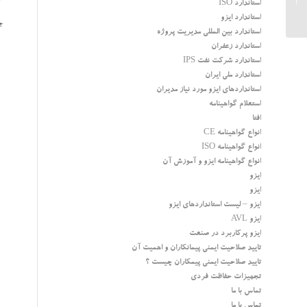
3-خط
استاندارد ISO
آموزش مسئولین ایمنی...
استاندارد ایزو
ج
استاندارد بین المللی مدیریت پروژه
استاندارد زعفران
استاندارد شرکت نفت IPS
استاندارد ملی ایران
استانداردهای ایزو مورد نیاز مدیران
استعلام گواهینامه
افتا
انواع گواهینامه CE
انواع گواهینامه ISO
انواع گواهینامه ایزو و آموزش آن
ایزو
ایزو
ایزو – لیست استانداردهای ایزو
ایزو AVL
ایزو پرکاربرد در صنعت
تایید صلاحیت ایمنی پیمانکاران و اهمیت آن
تایید صلاحیت ایمنی پیمکاران چیست ؟
تجهیزات حفاظت فردی
تماس با ما
تماس با ما