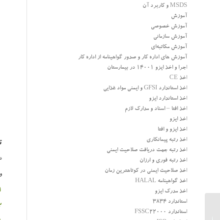
MSDS و کاربرد آن
آموزش
آموزش خصوصی
آموزش سازمانی
آموزش مکاتبه‌ای
آموزش های اداره کار و صدور گواهینامه از اداره کار
اجرا و اخذ ایزو 14001 در بیمارستان
اخذ CE
اخذ استاندارد GFSI و ایمنی مواد غذایی
اخذ استاندارد ایزو
اخذ افتا – اسناد و مدارک لازم
اخذ ایزو
اخذ ایزو و افتا
اخذ رتبه پیمانکاری
ت
اخذ رتبه جهت دریافت صلاحیت ایمنی
در 
اخذ رتبه فوری و ارزان
اخذ صلاحیت ایمنی در کوتاهترین زمان
و
اخذ گواهینامه HALAL
1-خطرات ف
اخذ مدرک ایزو
استاندارد 3834
2-خطرات شي
استاندارد FSSC22000
تهیه کفش ایمنی مناسب –