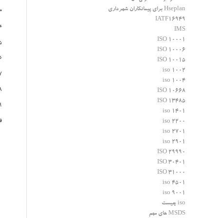
Hseplan برای پیمانکاران شهرداری
3-تهيه م
IATF16949
4-هموژنيز
IMS
ISO 10001
5-پاستوريز
ISO 10006
6-سرد كردن و رسا
ISO 10015
iso 1002
7-هوادهي و 
iso 1004
8-بسته 
ISO 10668
ISO 13485
9-سخت كردن و سرد
iso 1401
ف
iso 2200
iso 2701
iso 2901
ISO 29990
ISO 30401
ISO 31000
iso 4501
iso 9001
iso چیست
MSDS های مهم