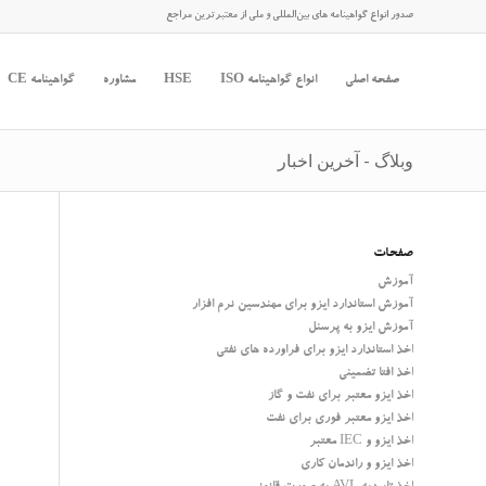
صدور انواع گواهینامه های بین‌المللی و ملی از معتبرترین مراجع
صفحه اصلی
انواع گواهینامه ISO
HSE
مشاوره
گواهینامه CE
وبلاگ - آخرین اخبار
صفحات
آموزش
آموزش استاندارد ایزو برای مهندسین نرم افزار
آموزش ایزو به پرسنل
اخذ استاندارد ایزو برای فراورده های نفتی
اخذ افتا تضمینی
اخذ ایزو معتبر برای نفت و گاز
اخذ ایزو معتبر فوری برای نفت
اخذ ایزو و IEC معتبر
اخذ ایزو و راندمان کاری