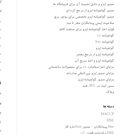
ا
صدور ایزو و دلایل اهمیت آن برای فروشگاه ها
صدور گواهینامه ایزو از مرجع کره ای
ا
صدور گواهینامه ایزو تخصصی برای موتور برق
صلاحیت ایمنی پیمانکاران صفر تا صد
فواید اخذ گواهینامه ایزو برای صنعت کاغذ
گواهینامه ce
گواهینامه hse
گواهینامه ایزو
گواهینامه ایزو از مرجع معتبر
گواهینامه ایزو و اخذ سریع آن
مزایای اخذ استاندارد ce برای محصولات ساختمانی
مزایای صدور ایزو بین المللی صادرات
مزایای صدور گواهینامه ایزو
ت
مسیر ثبت در AVL نفت
وبلاگ
د
پ
دسته ها
ب
HACCP
HSE
1-انتخاب موا
Hse پیمانکاران – صدور hse اداره کار
2-محاسبات 
HSE و الزامات قانونی آن