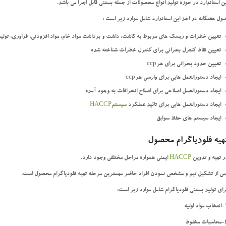
ین استاندارد در حوزه تولید انواع محصولات از جمله بستنی قابل اجرا می باشد.
صول هفتگانه در اخذ این استاندارد شامل موارد زیر است :
تعيين خطرات و ريسك هاي مربوط به كاشت، داشت و برداشت مواد خام، مواد افزودني، فراوري، توليد، ا
تعيين نقاط كنترل بحراني براي كنترل خطرات شناخته شده
تعيين حدود بحراني براي هرccp
ايجاد دستورالعمل هايي براي وارسي هرccp
ايجاد دستورالعمل اصلاحي براي اصلاح انحرافات به وجود آمده
ايجاد دستورالعمل هايي براي تائيد عملكرد
سيستمHACCP
ايجاد سيستم هاي حفظ سوابق
هیه فلودیاگرام محصول
ر تهیه و تدوین
HACCP
ایمنی همواره مراحل مختلفی وجود دارد.
س از تشکیل تیم و مشخص نمودن افراد حاضر مهمترین مرحله تهیه فلودیاگرام محصول است.
رای تولید بستنی فلودیاگرام شامل موارد زیر است:
د اوليه
مخلوط