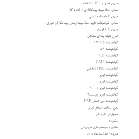
صدور ایزو و HSE با تخفیف
صدور صلاحیت پیمانکاری از اداره کار
صدور گواهینامه ایمنی
صدور گواهینامه تایید صلاحیت ایمنی پیمانکاران فوری
صدورCE فوری
طرح طبقه بندی مشاغل
گواهینامه 17025
گواهینامه 5S
گواهینامه CE
گواهینامه GMP
گواهینامه HSE شخصی
گواهینامه ایزو
گواهینامه ایزو
گواهینامه ایزو 9001
گواهینامه ایزو چیست؟
گواهینامه بین المللیHSE
متن استانداردهای ایزو
مجوز از اداره کار
مشاوره
مشاوره سیستم‌های مدیریتی
هزینه اخذ استاندارد ce