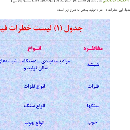
رات بيولوژيكي
مثل ميكروارگانيسم هاي بيماريزا، ويروسها، انگلها، آفلاتوكسينها، پاتولين و
دول این خطرات در حوزه تولید بستنی به شرح زیر است: