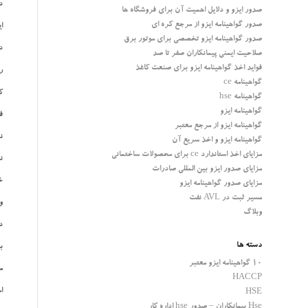
د
صدور ایزو و دلایل اهمیت آن برای فروشگاه ها
صدور گواهینامه ایزو از مرجع کره ای
ایزو 9001 بعنوان استا
صدور گواهینامه ایزو تخصصی برای موتور برق
د
صلاحیت ایمنی پیمانکاران صفر تا صد
فواید اخذ گواهینامه ایزو برای صنعت کاغذ
ر
گواهینامه ce
ک
گواهینامه hse
گواهینامه ایزو
ف
گواهینامه ایزو از مرجع معتبر
ن
گواهینامه ایزو و اخذ سریع آن
مزایای اخذ استاندارد ce برای محصولات ساختمانی
ن
مزایای صدور ایزو بین المللی صادرات
خ
مزایای صدور گواهینامه ایزو
مسیر ثبت در AVL نفت
و
وبلاگ
د
دسته ها
ب
10 گواهینامه ایزو معتبر
م
HACCP
استا
HSE
Hse پیمانکاران – صدور hse اداره کار