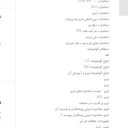
استاندارد FSSC22000
کشتی و فناوری دریایی...
استاندارد ISO
استاندارد ایزو
ش
استاندارد بین المللی مدیریت پروژه
استاندارد زعفران
استاندارد شرکت نفت IPS
استاندارد ملی ایران
استانداردهای ایزو مورد نیاز مدیران
استعلام گواهینامه
افتا
انواع گواهینامه CE
انواع گواهینامه ISO
انواع گواهینامه ایزو و آموزش آن
ایزو
ایزو
ایزو – لیست استانداردهای ایزو
ایزو AVL
د
ایزو پرکاربرد در صنعت
تایید صلاحیت ایمنی پیمانکاران و اهمیت آن
تم
تایید صلاحیت ایمنی پیمکاران چیست ؟
در
تجهیزات حفاظت فردی
تماس با ما