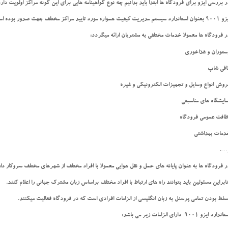
ر بررسی ایزو برای فرودگاه ها ابتدا باید بدانیم چه نوع گواهینامه هایی برای این گونه مراکز اولویت دارد
ندارد سیستم مدیریت کیفیت همواره مورد تایید مراکز مختلف جهت صدور بوده است.
ر فرودگاه ها معمولا خدمات مختلفی به مشتریان ارائه میگردد:
ستوران و غذاخوری
افی شاپ
روش انواع وسایل و تجهیزات الکترونیکی و غیره
مایشگاه های مناسبتی
ظافت عمومی فرودگاه
دمات بهداشتی
….
ر فرودگاه ها به عنوان پایانه های حمل و نقل هوایی معمولا با افراد مختلف از شهرهای مختلف سروکار دار
نابراین مسئولین باید بتوانند راه های ارتباط با افراد مختلف براساس زبان مشترک جهانی را اعلام کنند.
سلط بودن تمامی پرسنل به زبان انگلیسی از الزامات افرادی است که در فرودگاه فعالیت میکنند.
ندارد ایزو 9001 دارای الزامات زیر می باشد: