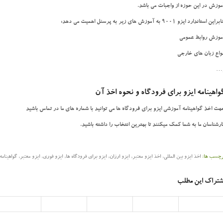
موزش در این حوزه از واجبات می باشد.
براین استاندارد ایزو 9001 به آموزش های زیر به پرسنل اهمیت می دهد:
موزش روابط عمومی
نواع زبان های خارجی
…
واهینامه ایزو برای فرودگاه و نحوه اخذ آن
هت اخذ گواهینامه آموزشی ایزو برای فرودگاه ها می توانید با شماره های ما در تماس باشید
ارشناسان ما به شما کمک میکنند تا بهترین انتخاب را داشته باشید.
رچسب ها:
اخذ ایزو بین المللی
,
اخذ ایزو معتبر
,
ایزو ارزان
,
ایزو برای فرودگاه ها
,
ایزو فوری
,
ایزو معتبر
,
گواهینامه
شتراک این مطلب