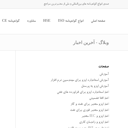
صدور انواع گواهینامه های بین‌المللی و ملی از معتبرترین مراجع
صفحه اصلی
انواع گواهینامه ISO
HSE
مشاوره
گواهینامه CE
وبلاگ - آخرین اخبار
صفحات
آموزش
آموزش استاندارد ایزو برای مهندسین نرم افزار
آموزش ایزو به پرسنل
اخذ استاندارد ایزو برای فراورده های نفتی
اخذ افتا تضمینی
اخذ ایزو معتبر برای نفت و گاز
اخذ ایزو معتبر فوری برای نفت
اخذ ایزو و IEC معتبر
اخذ ایزو و راندمان کاری