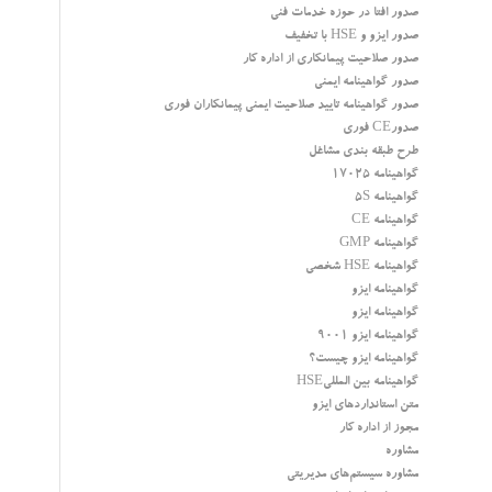
صدور افتا در حوزه خدمات فنی
صدور ایزو و HSE با تخفیف
صدور صلاحیت پیمانکاری از اداره کار
صدور گواهینامه ایمنی
صدور گواهینامه تایید صلاحیت ایمنی پیمانکاران فوری
صدورCE فوری
طرح طبقه بندی مشاغل
گواهینامه 17025
گواهینامه 5S
گواهینامه CE
گواهینامه GMP
گواهینامه HSE شخصی
گواهینامه ایزو
گواهینامه ایزو
گواهینامه ایزو 9001
گواهینامه ایزو چیست؟
گواهینامه بین المللیHSE
متن استانداردهای ایزو
مجوز از اداره کار
مشاوره
مشاوره سیستم‌های مدیریتی