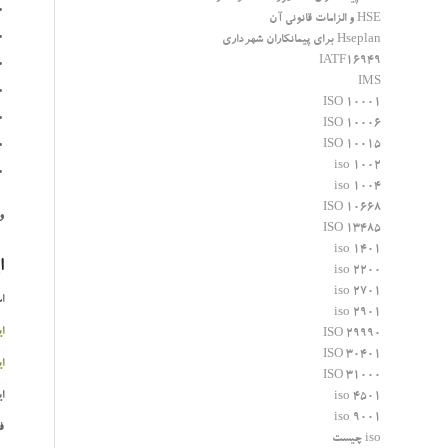
HSE و الزامات قانونی آن
Hseplan برای پیمانکاران شهرداری
IATF16949
IMS
ISO 10001
ISO 10006
ISO 10015
iso 1002
iso 1004
ISO 10668
و
ISO 13485
iso 1401
ا
iso 2200
iso 2701
اس
iso 2901
ایزو 002
ISO 29990
ISO 30401
ایزو 004
ISO 31000
این ا
iso 4501
iso 9001
ف
iso چیست