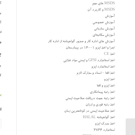
MSDS های مهم
آ
MSDS و کاربرد آن
بنا
آموزش
آموزش خصوصی
آ
آموزش سازمانی
ا
آموزش مکاتبه‌ای
آموزش های اداره کار و صدور گواهینامه از اداره کار
و
اجرا و اخذ ایزو 14001 در بیمارستان
اخذ CE
گ
اخذ استاندارد GFSI و ایمنی مواد غذایی
ج
اخذ استاندارد ایزو
اخذ افتا – اسناد و مدارک لازم
ک
اخذ ایزو
اخذ ایزو و افتا
اخذ رتبه پیمانکاری
ب
اخذ رتبه جهت دریافت صلاحیت ایمنی
اخذ رتبه فوری و ارزان
ا
اخذ صلاحیت ایمنی در کوتاهترین زمان
اخذ گواهینامه HALAL
اخذ مدرک ایزو
استاندارد 3834
استاندارد ایزو 28007 مدیریت