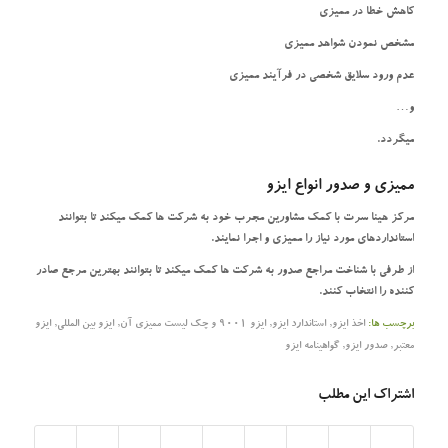
کاهش خطا در ممیزی
مشخص نمودن شواهد ممیزی
عدم ورود سلایق شخصی در فرآیند ممیزی
و…
میگردد.
ممیزی و صدور انواع ایزو
مرکز هینا سرت با کمک مشاورین مجرب خود به شرکت ها کمک میکند تا بتوانند
استانداردهای مورد نیاز را ممیزی و اجرا نمایند.
از طرفی با شناخت مراجع صدور به شرکت ها کمک میکند تا بتوانند بهترین مرجع صادر
کننده را انتخاب کنند.
برچسب ها:
اخذ ایزو
,
استاندارد ایزو
,
ایزو 9001 و چک لیست ممیزی آن
,
ایزو بین المللی
,
ایزو
معتبر
,
صدور ایزو
,
گواهینامه ایزو
اشتراک این مطلب