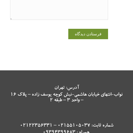
آدرس: تهران
نواب-انتهای خیابان هاشمی-نبش کوچه یوسف زاده – پلاک 16
– واحد 3 – طبقه 2
شماره ثابت: 02155105037 – 02122356331
همراه : 09394399683