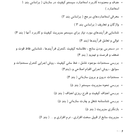
هدف و محدوده كاربرد استاندارد سيستم كيفيت در سازمان ( براساس بند 1
استاندارد )
معرفی استانداردهای مرجع ( براساس بند 2)
واژگان و تعاریف ( براساس بند 3 )
شناسایی فرآيندهاي مورد نياز براي سيستم مديريت كيفيت و كاربرد آنها ( بند 4)
توالی و تعامل فرآیندها (بند 4)
در دسترس بودن منابع ، نظامنامه کیفیت ،کنترل فرآیندها ، شناسایی نقاط قوت و
ضعف و فرصت و تهدید ( بند 4)
بررسی مستندات موجود شامل : خط مشی کیفیت ، روش اجرایی کنترل مستندات و
سوابق ، روش اجرایی اقدام اصلاحی و..(بند4)
مستندات درون و برون سازمانی ( بند 4)
بررسی نحوه مدیریت سیستم ( بند 5)
بررسی اهداف کیفیت و طرح ریزی اهداف ( بند 5)
بررسی شناسنامه شغل و چارت سازمانی ( بند 5)
بازنگری مدیریت ( بند 5)
مدیریت منابع از قبیل سخت افزاری ، نرم افزاری و… ( بند 6)
و….