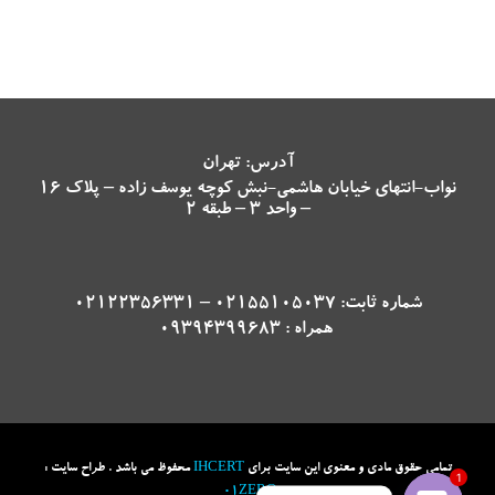
آدرس: تهران
نواب-انتهای خیابان هاشمی-نبش کوچه یوسف زاده – پلاک 16
– واحد 3 – طبقه 2
شماره ثابت: 02155105037 – 02122356331
همراه : 09394399683
تمامی حقوق مادی و معنوی این سایت برای
IHCERT
محفوظ می باشد . طراح سایت :
1
01ZERO