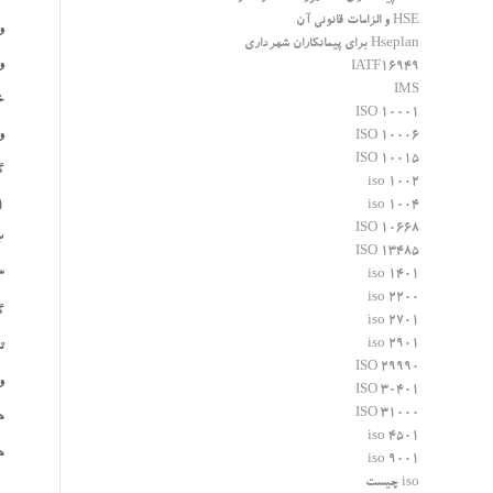
HSE و الزامات قانونی آن
و
Hseplan برای پیمانکاران شهرداری
و
IATF16949
IMS
خد
ISO 10001
و
ISO 10006
ISO 10015
گ
iso 1002
iso 1004
1- پرسنل شرکت يا پرسنل پيما
ISO 10668
2- آلارم هاي توليد شده از نرم افزارها يا سيستم هاي 
ISO 13485
iso 1401
3- موارد عدم انطباق در بازديدهاي ادواري
iso 2200
گ
iso 2701
iso 2901
ت
ISO 29990
و
ISO 30401
ISO 31000
ه
iso 4501
هم
iso 9001
iso چیست