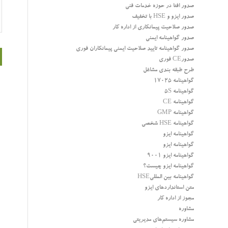
صدور افتا در حوزه خدمات فنی
صدور ایزو و HSE با تخفیف
صدور صلاحیت پیمانکاری از اداره کار
صدور گواهینامه ایمنی
صدور گواهینامه تایید صلاحیت ایمنی پیمانکاران فوری
صدورCE فوری
طرح طبقه بندی مشاغل
گواهینامه 17025
گواهینامه 5S
گواهینامه CE
گواهینامه GMP
گواهینامه HSE شخصی
گواهینامه ایزو
گواهینامه ایزو
گواهینامه ایزو 9001
گواهینامه ایزو چیست؟
گواهینامه بین المللیHSE
متن استانداردهای ایزو
مجوز از اداره کار
مشاوره
مشاوره سیستم‌های مدیریتی