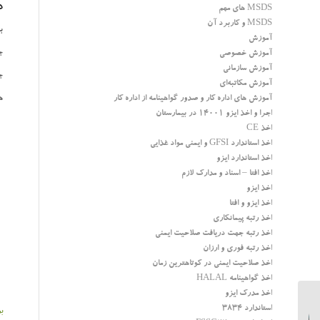
در
MSDS های مهم
MSDS و کاربرد آن
برای
آموزش
ج
آموزش خصوصی
آموزش سازمانی
ج
آموزش مکاتبه‌ای
ه
آموزش های اداره کار و صدور گواهینامه از اداره کار
اجرا و اخذ ایزو 14001 در بیمارستان
اخذ CE
اخذ استاندارد GFSI و ایمنی مواد غذایی
اخذ استاندارد ایزو
اخذ افتا – اسناد و مدارک لازم
اخذ ایزو
اخذ ایزو و افتا
اخذ رتبه پیمانکاری
اخذ رتبه جهت دریافت صلاحیت ایمنی
اخذ رتبه فوری و ارزان
اخذ صلاحیت ایمنی در کوتاهترین زمان
اخذ گواهینامه HALAL
اخذ مدرک ایزو
استاندارد 3834
ب
پیمانکاران و دوره های آموزشی