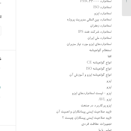
استاندارد FSSC22000
سا
استاندارد ISO
استاندارد ایزو
ا
استاندارد بین المللی مدیریت پروژه
استاندارد زعفران
استاندارد شرکت نفت IPS
استاندارد ملی ایران
استانداردهای ایزو مورد نیاز مدیران
استعلام گواهینامه
افتا
ش
انواع گواهینامه CE
انواع گواهینامه ISO
انواع گواهینامه ایزو و آموزش آن
ایزو
ایزو
ایزو – لیست استانداردهای ایزو
ایزو AVL
ایزو پرکاربرد در صنعت
تایید صلاحیت ایمنی پیمانکاران و اهمیت آن
تایید صلاحیت ایمنی پیمکاران چیست ؟
تجهیزات حفاظت فردی
تماس با ما