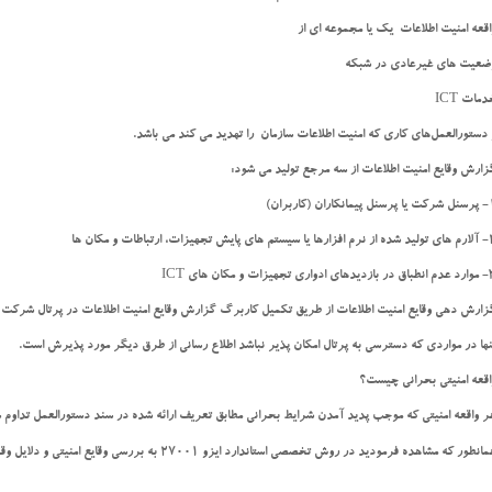
اقعه امنیت اطلاعات يک يا مجموعه اي از
ضعيت هاي غيرعادي در شبکه
مات ICT
 دستورالعمل‌هاي کاري كه امنيت اطلاعات سازمان را تهديد مي کند می باشد.
زارش وقايع امنيت اطلاعات از سه مرجع توليد مي شود:
نكاران (كاربران)
پايش تجهيزات، ارتباطات و مکان ها
 تجهيزات و مکان هاي ICT
زارش دهي وقايع امنيت اطلاعات از طريق تکميل كاربرگ گزارش وقايع امنيت اطلاعات در پرتال شرکت ا
نها در مواردي که دسترسي به پرتال امکان پذير نباشد اطلاع رساني از طرق ديگر مورد پذيرش است.
اقعه امنيتي بحراني چیست؟
ر واقعه امنيتي که موجب پديد آمدن شرايط بحراني مطابق تعريف ارائه شده در سند دستورالعمل تداوم سرويس
انطور که مشاهده فرمودید در روش تخصصی استاندارد ایزو 27001 به بررسی وقایع امنیتی و دلایل وقوع آن میپردازیم.