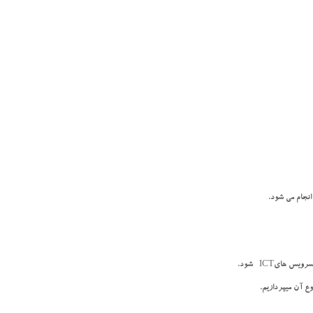
نجام مي شود.
 هايICT شود.