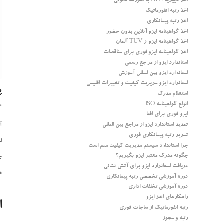
اخذ تاییدیه AVL به صورت قانونی
اخذ رتبه انفورماتیک
اخذ رتبه پیمانکاری
اخذ گواهینامه ایزو آنلاین بدون حضور
اخذ گواهینامه ایزو از TUV آلمان
اخذ گواهینامه ایزو فوری برای مناقصات
استاندارد ایزو از مراجع رسمی
استاندارد ایزو بین المللی آموزش
استاندارد ایزو مدیریت کیفیت و تغییرات اقلیمی
پ
استعلام مدرک
انواع گواهینامه ISO
جول
ایزو فوری برای افتا
تمدید استاندارد ایزو از مراجع بین المللی
آ
تمدید رتبه پیمانکاری فوری
است
چرا استاندارد سیستم مدیریت کیفیت مهم است
چگونه مدرک معتبر ایزو بگیریم؟
چ
دریافت استاندارد ایزو برای آتش نشانی
هز
دوره آموزشی تخصصی رتبه پیمانکاری
دوره آموزشی تخلفات اداری
راهکارهای اخذ ایزو
اس
رتبه انفورماتیک از ساجات فوری
رتبه و مجوز