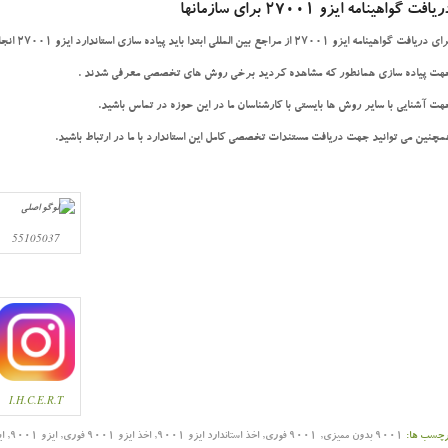
یافت گواهینامه ایزو 27001 برای سازمانها
 دریافت گواهینامه ایزو 27001 از مراجع بین المللی ابتدا باید پیاده سازی استاندارد ایزو 27001 انجام شود.
هت پیاده سازی همانطور که مشاهده کردید برخی روش های تخصصی معرفی شدند .
هت آشنایی با سایر روش ها بایستی با کارشناسان ما در این حوزه در تماس باشید.
مچنین می توانید جهت دریافت مستندات تخصصی کامل این استاندارد با ما در ارتباط باشید.
55105037
I.H.C.E.R.T
رچسب ها:
9001 بدون ممیزی
,
9001 فوری
,
اخذ استاندارد ایزو 9001
,
اخذ ایزو 9001 فوری
,
ایزو 9001
,
ایزو