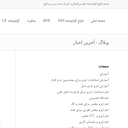
صدور انواع گواهینامه های بین‌المللی و ملی از معتبرترین مراجع
صفحه اصلی
انواع گواهینامه ISO
HSE
مشاوره
گواهینامه CE
وبلاگ - آخرین اخبار
صفحات
آموزش
آموزش استاندارد ایزو برای مهندسین نرم افزار
آموزش ایزو به پرسنل
اخذ استاندارد ایزو برای فراورده های نفتی
اخذ افتا تضمینی
اخذ ایزو معتبر برای نفت و گاز
اخذ ایزو معتبر فوری برای نفت
اخذ ایزو و IEC معتبر
اخذ ایزو و راندمان کاری