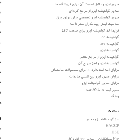
پیاده 
صدور ایزو و دلایل اهمیت آن برای فروشگاه ها
صدور گواهینامه ایزو از مرجع کره ای
ب
صدور گواهینامه ایزو تخصصی برای موتور برق
د
صلاحیت ایمنی پیمانکاران صفر تا صد
فواید اخذ گواهینامه ایزو برای صنعت کاغذ
ه
گواهینامه ce
ر
گواهینامه hse
گواهینامه ایزو
م
گواهینامه ایزو از مرجع معتبر
ن
گواهینامه ایزو و اخذ سریع آن
مزایای اخذ استاندارد ce برای محصولات ساختمانی
نظ
مزایای صدور ایزو بین المللی صادرات
ن
مزایای صدور گواهینامه ایزو
مسیر ثبت در AVL نفت
و
وبلاگ
یک
دسته ها
و
10 گواهینامه ایزو معتبر
HACCP
برا
HSE
د
Hse پیمانکاران – صدور hse اداره کار