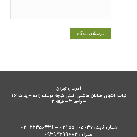
آدرس: تهران
نواب-انتهای خیابان هاشمی-نبش کوچه یوسف زاده – پلاک 16
– واحد 3 – طبقه 2
شماره ثابت: 02155105037 – 02122356331
همراه : 09394399683