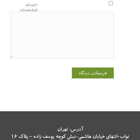
ذخیره نام،
ایمیل و وبسایت
من در مرورگر
برای زمانی که
دوباره دیدگاهی
می‌نویسم.
آدرس: تهران
نواب-انتهای خیابان هاشمی-نبش کوچه یوسف زاده – پلاک 16