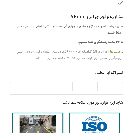
گردد.
مشاوره و اجرای ایزو 56000
برای دریافت ایزو 56000 و مشاوره اجرای آن میتوانید با کارشناسان هینا سرت در
ارتباط باشید.
ما 24 ساعته پاسخگوی شما هستیم.
برچسب ها:
اخذ ایزو
,
اخذ گواهینامه ایزو 56000 برای بیمه
,
استاندارد ایزو
,
ایزو بین المللی
,
ایزو نوآوری
,
صدور ایزو
,
گواهینامه ایزو 17025
,
گواهینامه ایزو 56000
اشتراک این مطلب
شاید این موارد نیز مورد علاقه شما باشد