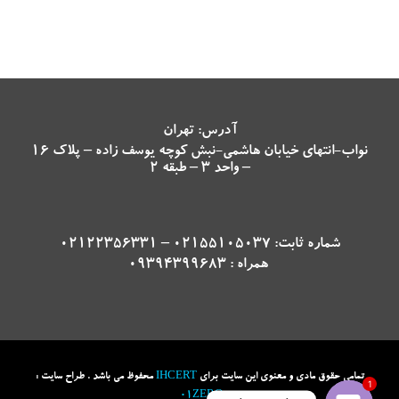
آدرس: تهران
نواب-انتهای خیابان هاشمی-نبش کوچه یوسف زاده – پلاک 16
– واحد 3 – طبقه 2
شماره ثابت: 02155105037 – 02122356331
همراه : 09394399683
تمامی حقوق مادی و معنوی این سایت برای
IHCERT
محفوظ می باشد . طراح سایت :
1
01ZERO