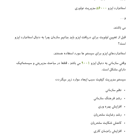
استاندارد ایزو
56000
مدیریت نواوری
و…
می باشند.
قبل از تعیین اولویت برای دریافت ایزو باید بدانیم سازمان چرا به دنبال استاندارد ایزو
است؟
استانداردهای ایزو برای سیستم ها مورد استفاده هستند.
وقتی سازمانی به دنبال ایزو
9001
می باشد ، قطعا در مباحث مدیریتی و سیستماتیک
دارای مشکل است.
سیستم مدیریت کیفیت سبب ایجاد موارد زیر میگردد:
نظم سازمانی
رشد فرهنگ سازمانی
افزایش بهره وری
رشد رضایت مشتریان
کاهش شکایت مشتریان
افزایش راندمان کاری