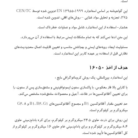
است.
این گواهینامه بر اساس استاندارد EN 12955:1999 تدوین شده توسط CEN/TC
275، تجزیه و تحلیل مواد غذایی – روش‌های افقی، تدوین شده است.
هشدار- استفاده از این استاندارد شامل مواد و عملیات خطرناک است.
این متن ادعا نمی‌کند که به تمام مشکلات ایمنی مرتبط با استفاده از آن می‌پردازد.
مسئولیت ایجاد رویه‌های ایمنی و بهداشتی مناسب و تعیین قابلیت اعمال محدودیت‌های
نظارتی قبل از استفاده بر عهده کاربر این استاندارد است.
هدف از اخذ 16050
این استاندارد بین‌المللی، یک روش کروماتوگرافی مایع :
با کارایی بالا فاز معکوس، با پاکسازی ستون ایمونوافینیتی و مشتق‌سازی پس از ستون، را
برای تعیین آفلاتوکسین‌ها در غلات، آجیل و محصولات مشتق‌شده مشخص می‌کند.
حد تعیین مقدار آفلاتوکسین B1 و مجموع آفلاتوکسین‌های B1، B2، G1 و G2، 8
میکروگرم بر کیلوگرم است.
این روش برای ذرت حاوی 24.5 میکروگرم بر کیلوگرم، برای کره بادام‌زمینی حاوی
8.4 میکروگرم بر کیلوگرم و برای بادام‌زمینی خام حاوی 16 میکروگرم بر کیلوگرم از
کل آفلاتوکسین‌ها تأیید شده است.