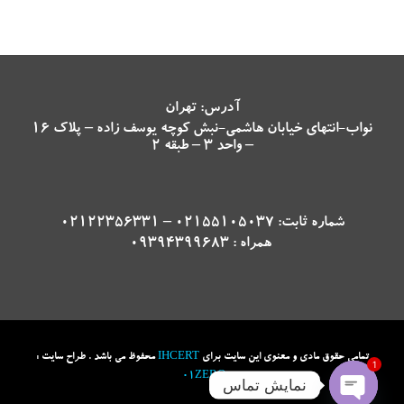
آدرس: تهران
نواب-انتهای خیابان هاشمی-نبش کوچه یوسف زاده – پلاک 16
– واحد 3 – طبقه 2
شماره ثابت: 02155105037 – 02122356331
همراه : 09394399683
تمامی حقوق مادی و معنوی این سایت برای
IHCERT
محفوظ می باشد . طراح سایت :
1
01ZERO
نمایش تماس