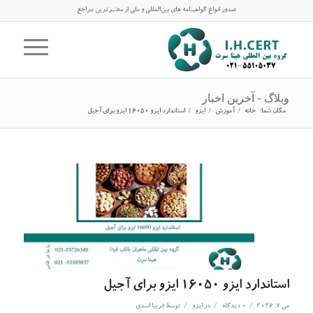
صدور انواع گواهینامه های بین‌المللی و ملی از معتبرترین مراجع
وبلاگ - آخرین اخبار
مکان شما:
خانه
/
آموزش
/
ایزو
/
استاندارد ایزو 16050 ایزو برای آجیل
استاندارد ایزو 16050 ایزو برای آجیل
/
/
/
می 7, 2026
0 دیدگاه
در
ایزو
توسط
فریبا اسدی