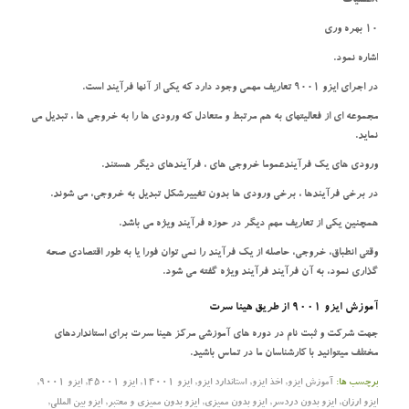
8عملیات
10 بهره وری
اشاره نمود.
در اجرای ایزو 9001 تعاریف مهمی وجود دارد که یکی از آنها فرآیند است.
مجموعه ای از فعالیتهای به هم مرتبط و متعادل که ورودی ها را به خروجی ها ، تبدیل می
نماید.
ورودی های یک فرآیندعموما خروجی های ، فرآیندهای دیگر هستند.
در برخی فرآیندها ، برخی ورودی ها بدون تغییرشکل تبدیل به خروجی، می شوند.
همچنین یکی از تعاریف مهم دیگر در حوزه فرآیند ویژه می باشد.
وقتی انطباق، خروجی، حاصله از یک فرآیند را نمی توان فورا یا به طور اقتصادی صحه
گذاری نمود، به آن فرآیند فرآیند ویژه گفته می شود.
آموزش ایزو 9001 از طریق هینا سرت
جهت شرکت و ثبت نام در دوره های آموزشی مرکز هینا سرت برای استانداردهای
مختلف میتوانید با کارشناسان ما در تماس باشید.
برچسب ها:
آموزش ایزو
,
اخذ ایزو
,
استاندارد ایزو
,
ایزو 14001
,
ایزو 45001
,
ایزو 9001
,
ایزو ارزان
,
ایزو بدون دردسر
,
ایزو بدون ممیزی
,
ایزو بدون ممیزی و معتبر
,
ایزو بین المللی
,