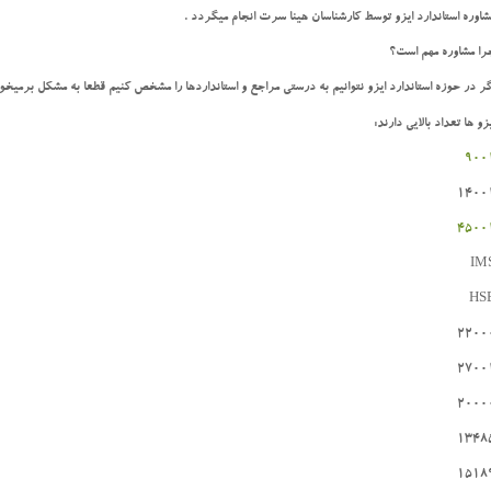
شاوره استاندارد ایزو توسط کارشناسان هینا سرت انجام میگردد .
را مشاوره مهم است؟
گر در حوزه استاندارد ایزو نتوانیم به درستی مراجع و استانداردها را مشخص کنیم قطعا به مشکل برمیخور
زو ها تعداد بالایی دارند:
900
1400
4500
IM
HS
2200
2700
2000
1348
1518