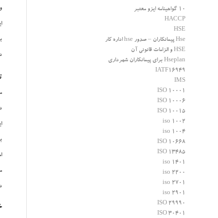
و
10 گواهینامه ایزو معتبر
HACCP
ا
HSE
ب
Hse پیمانکاران – صدور hse اداره کار
HSE و الزامات قانونی آن
د
Hseplan برای پیمانکاران شهرداری
IATF16949
ت
IMS
ISO 10001
م
ISO 10006
د
ISO 10015
iso 1002
ا
iso 1004
ب
ISO 10668
ISO 13485
ا
iso 1401
م
iso 2200
iso 2701
در 
iso 2901
ISO 29990
خ
ISO 30401