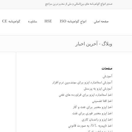
صدور انواع گواهینامه های بین‌المللی و ملی از معتبرترین مراجع
صفحه اصلی
انواع گواهینامه ISO
HSE
مشاوره
گواهینامه CE
وبلاگ - آخرین اخبار
صفحات
آموزش
آموزش استاندارد ایزو برای مهندسین نرم افزار
آموزش ایزو به پرسنل
اخذ استاندارد ایزو برای فراورده های نفتی
اخذ افتا تضمینی
اخذ ایزو معتبر برای نفت و گاز
اخذ ایزو معتبر فوری برای نفت
اخذ ایزو و راندمان کاری
اخذ تاییدیه AVL به صورت قانونی