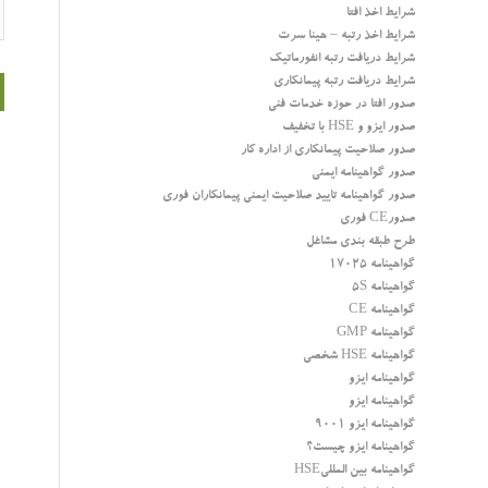
شرایط اخذ افتا
شرایط اخذ رتبه – هینا سرت
شرایط دریافت رتبه انفورماتیک
شرایط دریافت رتبه پیمانکاری
صدور افتا در حوزه خدمات فنی
صدور ایزو و HSE با تخفیف
صدور صلاحیت پیمانکاری از اداره کار
صدور گواهینامه ایمنی
صدور گواهینامه تایید صلاحیت ایمنی پیمانکاران فوری
صدورCE فوری
طرح طبقه بندی مشاغل
گواهینامه 17025
گواهینامه 5S
گواهینامه CE
گواهینامه GMP
گواهینامه HSE شخصی
گواهینامه ایزو
گواهینامه ایزو
گواهینامه ایزو 9001
گواهینامه ایزو چیست؟
گواهینامه بین المللیHSE