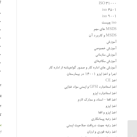
گ
ISO 31000
iso 4501
iso 9001
iso چیست
MSDS های مهم
MSDS و کاربرد آن
آموزش
آموزش خصوصی
آموزش سازمانی
آموزش مکاتبه‌ای
آموزش های اداره کار و صدور گواهینامه از اداره کار
اجرا و اخذ ایزو 14001 در بیمارستان
اخذ CE
ب
اخذ استاندارد GFSI و ایمنی مواد غذایی
اخذ استاندارد ایزو
ا
اخذ افتا – اسناد و مدارک لازم
ب
اخذ ایزو
اخذ ایزو و افتا
کار
اخذ رتبه پیمانکاری
ب
اخذ رتبه جهت دریافت صلاحیت ایمنی
ای
اخذ رتبه فوری و ارزان
آموزش مسئول دفتر مدیرعامل