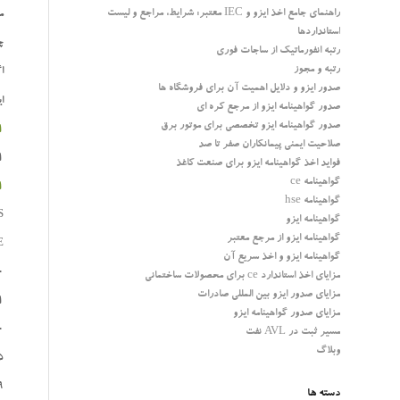
راهنمای جامع اخذ ایزو و IEC معتبر: شرایط، مراجع و لیست
م
استانداردها
چ
رتبه انفورماتیک از ساجات فوری
رتبه و مجوز
ا
صدور ایزو و دلایل اهمیت آن برای فروشگاه ها
ای
صدور گواهینامه ایزو از مرجع کره ای
صدور گواهینامه ایزو تخصصی برای موتور برق
1
صلاحیت ایمنی پیمانکاران صفر تا صد
1
فواید اخذ گواهینامه ایزو برای صنعت کاغذ
گواهینامه ce
1
گواهینامه hse
S
گواهینامه ایزو
گواهینامه ایزو از مرجع معتبر
E
گواهینامه ایزو و اخذ سریع آن
0
مزایای اخذ استاندارد ce برای محصولات ساختمانی
مزایای صدور ایزو بین المللی صادرات
1
مزایای صدور گواهینامه ایزو
0
مسیر ثبت در AVL نفت
وبلاگ
5
9
دسته ها