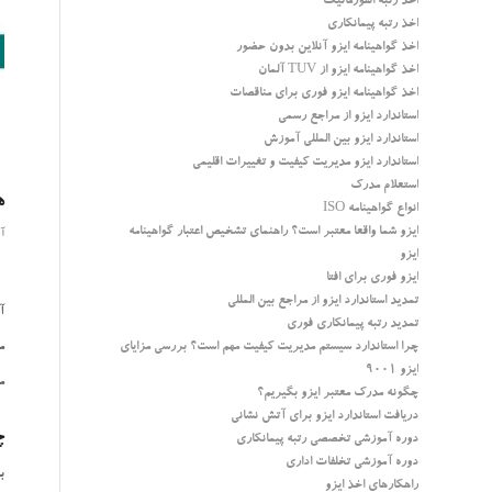
اخذ رتبه انفورماتیک
اخذ رتبه پیمانکاری
اخذ گواهینامه ایزو آنلاین بدون حضور
اخذ گواهینامه ایزو از TUV آلمان
اخذ گواهینامه ایزو فوری برای مناقصات
استاندارد ایزو از مراجع رسمی
استاندارد ایزو بین المللی آموزش
استاندارد ایزو مدیریت کیفیت و تغییرات اقلیمی
استعلام مدرک
ه
انواع گواهینامه ISO
ایزو شما واقعا معتبر است؟ راهنمای تشخیص اعتبار گواهینامه
آگ
ایزو
ایزو فوری برای افتا
تمدید استاندارد ایزو از مراجع بین المللی
آ
تمدید رتبه پیمانکاری فوری
چرا استاندارد سیستم مدیریت کیفیت مهم است؟ بررسی مزایای
م
ایزو 9001
م
چگونه مدرک معتبر ایزو بگیریم؟
دریافت استاندارد ایزو برای آتش نشانی
چ
دوره آموزشی تخصصی رتبه پیمانکاری
دوره آموزشی تخلفات اداری
ب
راهکارهای اخذ ایزو