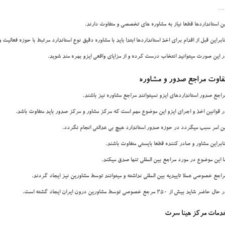
…
ین استانداردها قطعا نیاز به مشاوره های تخصصی و متفاوت دارند.
نابراین قبل از اقدام برای اخذ استانداردها ابتدا باید با مشاوره دقیق نوع استاندارد مرتبط با حوزه فعالیت و
ر این صورت میتوانید انتخاب درست کرده و از مزایای واقعی ایزو بهره مند شوید.
فاوت مراجع صدور و مشاوره
راجع صدور استانداردهای ایزو نمیتوانند مراجع مشاوره نیز باشند.
ر قوانین اخذ و اجرای ایزو این موضوع مهم است که مرکز مشاور و مرکز صدور باید متفاوت باشد.
ین امر سبب میگردد در حوزه صدور استاندارد هیچ بی عدالتی انجام نگردد.
نابراین مشاور و صادر کننده قطعا بایستی متفاوت باشند.
ما این موضوع در مورد مراجع بین المللی تنها صدق میکند.
راجع خصوصی عملا تاییدیه بین المللی نداشته و میتوانند توسط مشاورین نیز ایجاد گردند.
حال حاضر شاید بیش از 250 مرجع خصوصی توسط مشاورین درون ایران ایجاد گشته است.
دمات مرکز هینا سرت