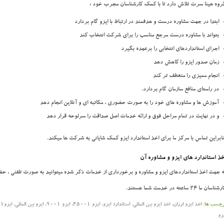
روه هینا سرت تلاش دارد تا با کمک کارشناسان مجرب خود :
ابتدا در جهت مشاوره درست و هدفمند در ارتباط با ایزو گام بردارد
بتواند با مشاوره درست مرجع مناسب را برای شرکت انتخاب کند
اجرای استانداردهای انتخابی را برعهده بگیرد
زمان صدور ایزو را کاهش دهد
انجام ممیزی را منعطف تر کند
در راستای منافع سازمان گام بردارد.
آموزش ها و مشاوره های خود را به صورت حضوری ، مکاتبه ای و آنلاین انجام دهد
و در نهایت در تمام مراحل فوق و ارائه خدمات اصل صداقت را سرلوحه قرار دهد
نابراین تماس با مرکز ما برای اخذ استاندارد ایزو کمک شایانی به شرکت ها میکند.
خذ استاندارد های ایزو و مشاوره آن
ه جهت اخذ استانداردهای ایزو و مشاوره و برخورداری از خدمات ذکر شده میتوانید به صورت تلفنی ، حضور
شناسان ما 24 ساعته در خدمت شما هستند.
رچسب ها:
اخذ ایزو ارزان
,
اخذ ایزو بین المللی
,
استاندارد ایزو
,
ایزو 45001
,
ایزو 9001
,
ایزو بین المللی
,
ایزو14001
زو