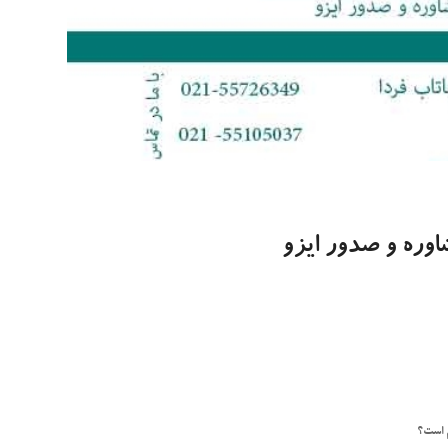
وره و صدور ایزو
م است؟